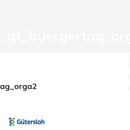
gt_buergertag_or
tag_orga2