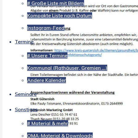
# Große Liste mit Bildern
Kompakte Liste nach Datum
Instagram-Feed
Termine
# Unsere Termine
Kommunal (Rathäuser, Gremien …)
Andere Kalender
Seminare
Sonstiges
# Material & mehr
OMA-Material & Downloads