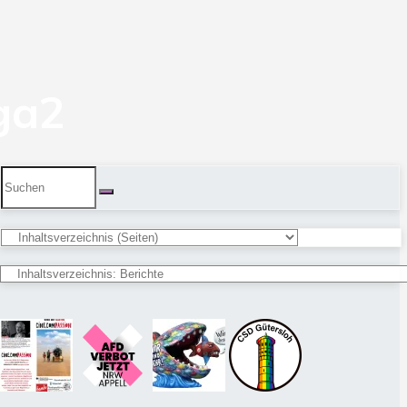
ga2
Suchen
nach: