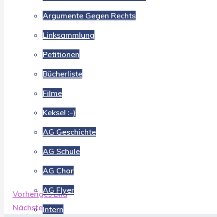
Argumente Gegen Rechts
Linksammlung
Petitionen
Bücherliste
Filme
Kekse! :-)
AG Geschichte
AG Schule
AG Chor
AG Flyer
Vorheriges Bild
Nächstes Bild
Intern