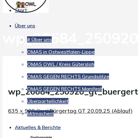
Start
Über uns
wp_26684_250920_
# Über uns
OMAS in Ostwestfalen-Lippe
OMAS OWL / Kreis Gütersloh
OMAS GEGEN RECHTS Grundsätze
OMAS GEGEN RECHTS Manifest
wp_26684_250920_gt_buerger
Überparteilichkeit
Originalgröße
635 × 900
Pixel
Bürgertag GT 20.09.25 (Ablauf)
Mitmachen!
Aktuelles & Berichte