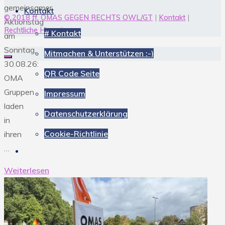
gemeinsamer
Kontakt
© 2018 ff.
OMAS GEGEN RECHTS OWL/GT
|
Kontakt
|
Aktionstag
Rechtliche Hinweise
# Kontakt
am
Sonntag,
Mitmachen & Unterstützen :-)
30.08.26:
QR Code Seite
OMA
Gruppen
Impressum
laden
Datenschutzerklärung
in
Cookie-Richtlinie
ihren
…
Weiterlesen
"30.08.26
OMA
Picknick