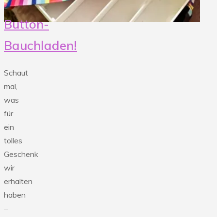
am
18.
Button-
Juni"
Bauchladen!
Schaut
mal,
was
für
ein
tolles
Geschenk
wir
erhalten
haben
–