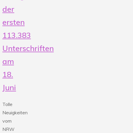
der
ersten
113.383
Unterschriften
am
18.
Juni
Tolle
Neuigkeiten
vom
NRW