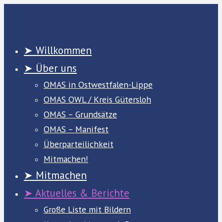
Zum
Inhalt
springen
➤ Willkommen
➤ Über uns
OMAS in Ostwestfalen-Lippe
OMAS OWL / Kreis Gütersloh
OMAS – Grundsätze
OMAS – Manifest
Überparteilichkeit
Mitmachen!
➤ Mitmachen
➤ Aktuelles & Berichte
Große Liste mit Bildern