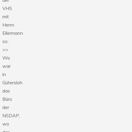
VHS
mit
Herrn
Ellermann
so:
>>
Wo
war
in
Gütersloh
das
Büro
der
NSDAP,
wo
das