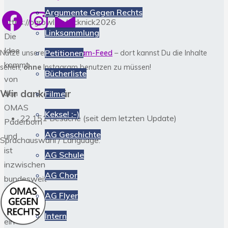
Facebook
Instagram
E-
Argumente Gegen Rechts
Mail
https://ogrowl.de/picknick2026
Linksammlung
Die
Idee
Petitionen
Nutze unseren
> Instagram-Feed
– dort kannst Du die Inhalte
kommt
sehen,
ohne
Instagram benutzen zu müssen!
Bücherliste
von
Wir danken für
den
Filme
OMAS
Kekse! :-)
22.151 Besuche (seit dem letzten Update)
Paderborn
AG Geschichte
und
Sprachauswahl / Language:
ist
AG Schule
inzwischen
AG Chor
bundesweit
verbreitet
AG Flyer
–
Intern
ein