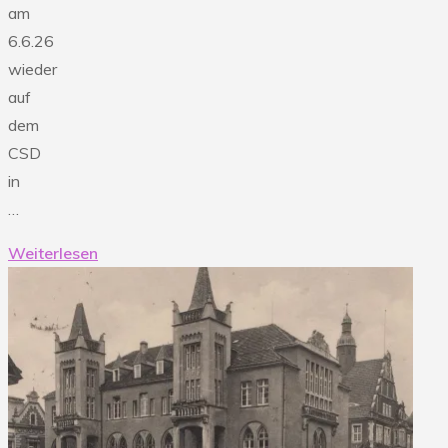
am
6.6.26
wieder
auf
dem
CSD
in
…
Weiterlesen
"06.06.26
CSD
in
Hameln"