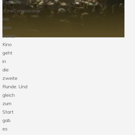
Filmreihe
„CineCompassion“
mit
dem
bambi-
Kino
geht
in
die
zweite
Runde. Und
gleich
zum
Start
gab
es