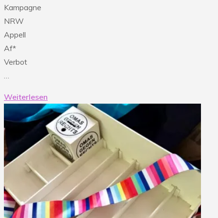
Kampagne
NRW
Appell
Af*
Verbot
…
Weiterlesen
"NRW
Appell
–
Übergabe
der
ersten
113.383
Unterschriften