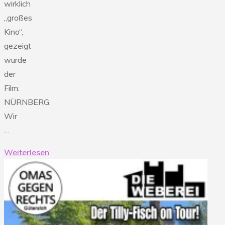
wirklich
„großes
Kino“,
gezeigt
wurde
der
Film:
NÜRNBERG.
Wir
…
Weiterlesen
"17.05.26
Film:
Nürnberg"