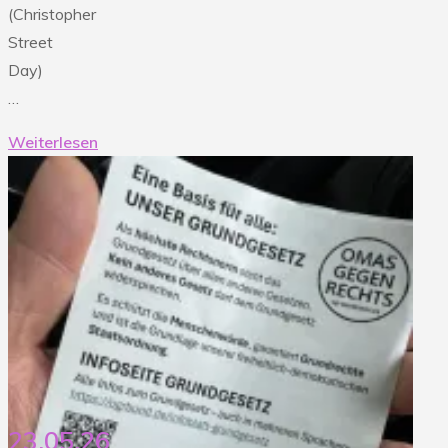
(Christopher
Street
Day)
…
Weiterlesen
"23.05.26
Erster
CSD
in
Gütersloh"
23.05.26