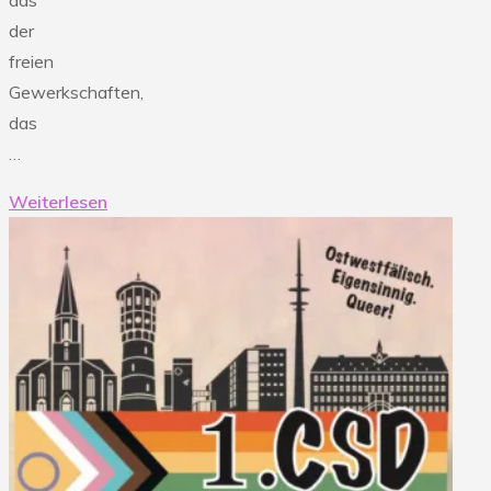
der
freien
Gewerkschaften,
das
…
Weiterlesen
"29.05.26
Stadtrundgang
Nationalsozialismus
in
Gütersloh"