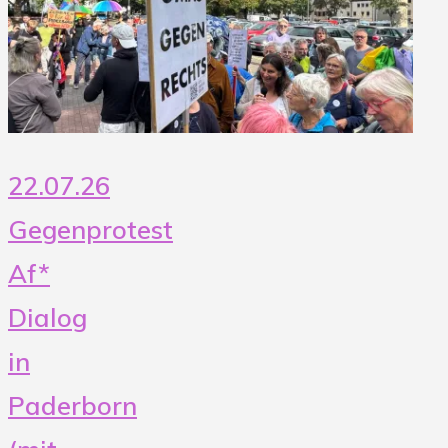
Webereipark!"
22.07.26
Gegenprotest
Af*
Dialog
in
Paderborn