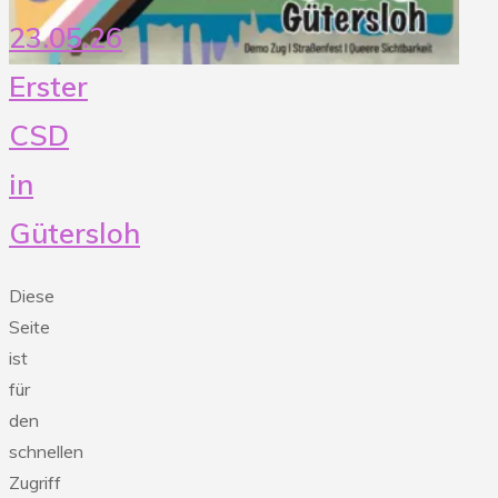
23.05.26
Erster
CSD
in
Gütersloh
Diese
Seite
ist
für
den
schnellen
Zugriff