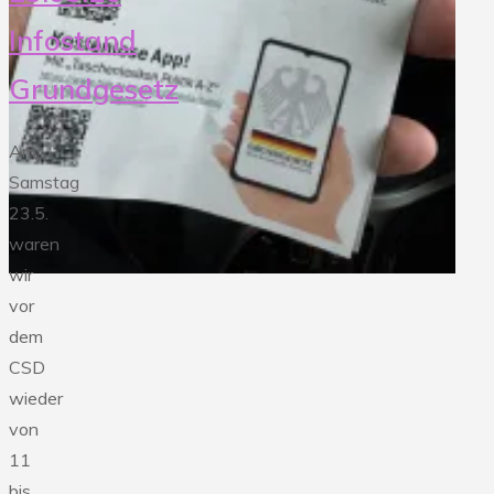
Infostand
Grundgesetz
Am
Samstag
23.5.
waren
wir
vor
dem
CSD
wieder
von
11
bis