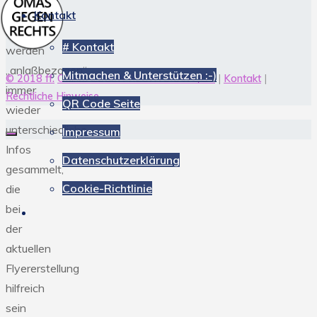
Kontakt
Hier
# Kontakt
werden
„anlaßbezogen“
Mitmachen & Unterstützen :-)
© 2018 ff.
OMAS GEGEN RECHTS OWL/GT
|
Kontakt
|
immer
Rechtliche Hinweise
QR Code Seite
wieder
unterschiedliche
Impressum
Infos
Datenschutzerklärung
gesammelt,
Cookie-Richtlinie
die
bei
der
aktuellen
Flyererstellung
hilfreich
sein