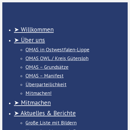
Zum
Inhalt
springen
➤ Willkommen
➤ Über uns
OMAS in Ostwestfalen-Lippe
OMAS OWL / Kreis Gütersloh
OMAS – Grundsätze
OMAS – Manifest
Überparteilichkeit
Mitmachen!
➤ Mitmachen
➤ Aktuelles & Berichte
Große Liste mit Bildern