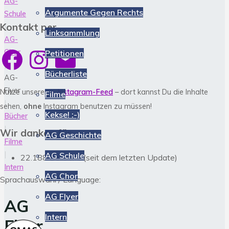
AG-
Argumente Gegen Rechts
Schule
Kontakt per …
|
Linksammlung
AG-
Facebook
Instagram
E-
Chor
Petitionen
Mail
|
Bücherliste
AG-
Flyer
Nutze unseren
> Instagram-Feed
– dort kannst Du die Inhalte
Filme
|
sehen,
ohne
Instagram benutzen zu müssen!
Kekse! :-)
Bücher
|
Wir danken für
AG Geschichte
Filme
|
AG Schule
22.188 Besuche (seit dem letzten Update)
Intern
AG Chor
Sprachauswahl / Language:
AG Flyer
AG
Intern
Flyer