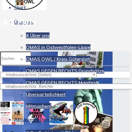
Start
AG Flyer
Über uns
# Über uns
OMAS in Ostwestfalen-Lippe
Suchen
OMAS OWL / Kreis Gütersloh
nach:
OMAS GEGEN RECHTS Grundsätze
OMAS GEGEN RECHTS Manifest
Überparteilichkeit
Mitmachen!
Aktuelles & Berichte