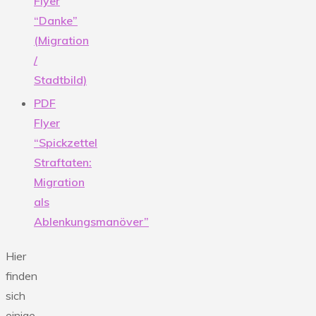
Flyer
“Danke”
(Migration
/
Stadtbild)
PDF
Flyer
“Spickzettel
Straftaten:
Migration
als
Ablenkungsmanöver”
Hier
finden
sich
einige