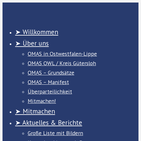
Zum
Inhalt
springen
➤ Willkommen
➤ Über uns
OMAS in Ostwestfalen-Lippe
OMAS OWL / Kreis Gütersloh
OMAS – Grundsätze
OMAS – Manifest
Überparteilichkeit
Mitmachen!
➤ Mitmachen
➤ Aktuelles & Berichte
Große Liste mit Bildern