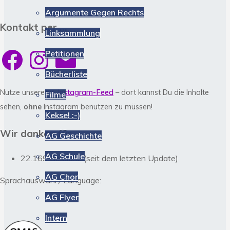
Argumente Gegen Rechts
Kontakt per …
Linksammlung
Facebook
Instagram
E-
Petitionen
Mail
Bücherliste
Nutze unseren
> Instagram-Feed
– dort kannst Du die Inhalte
Filme
sehen,
ohne
Instagram benutzen zu müssen!
Kekse! :-)
Wir danken für
AG Geschichte
AG Schule
22.169 Besuche (seit dem letzten Update)
AG Chor
Sprachauswahl / Language:
AG Flyer
Intern