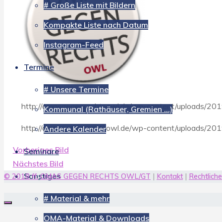
# Große Liste mit Bildern
Kompakte Liste nach Datum
Instagram-Feed
Termine
# Unsere Termine
http://omasgegenrechtsowl.de/wp-content/uploads/20
Kommunal (Rathäuser, Gremien …)
http://omasgegenrechtsowl.de/wp-content/uploads/20
Andere Kalender
Vorheriges Bild
Seminare
Nächstes Bild
Sonstiges
© 2018 ff.
OMAS GEGEN RECHTS OWL/GT
|
Kontakt
|
Rechtlich
# Material & mehr
OMA-Material & Downloads