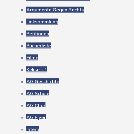
Argumente Gegen Rechts
Linksammlung
Petitionen
Bücherliste
Filme
Kekse! :-)
AG Geschichte
AG Schule
AG Chor
AG Flyer
Intern