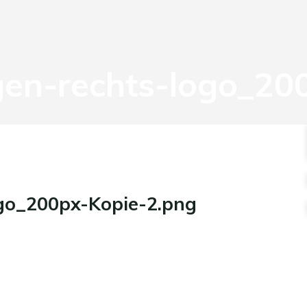
en-rechts-logo_20
go_200px-Kopie-2.png