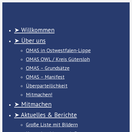
Zum
Inhalt
springen
➤ Willkommen
➤ Über uns
OMAS in Ostwestfalen-Lippe
OMAS OWL / Kreis Gütersloh
OMAS – Grundsätze
OMAS – Manifest
Überparteilichkeit
Mitmachen!
➤ Mitmachen
➤ Aktuelles & Berichte
Große Liste mit Bildern