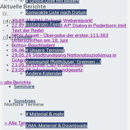
# Große Liste mit Bildern
Aktuelle Berichte
Kompakte Liste nach Datum
Di.,
30.08.26 OMA Picknick Webereipark!
19.05.26
Instagram-Feed
22.07.26 Gegenprotest Af* Dialog in Paderborn (mit
–
Text der Rede)
NRW Appell – Übergabe der ersten 113.383
Termine
19:30
Unterschriften am 18. Juni
Button-Bauchladen!
06.06.26 CSD in Hameln
# Unsere Termine
29.05.26 Stadtrundgang Nationalsozialismus in
Gütersloh
Kommunal (Rathäuser, Gremien …)
23.05.26 Erster CSD in Gütersloh
23.05.26 Infostand Grundgesetz
Andere Kalender
> alle Berichte
Seminare
Sonstiges
Nächste Termine
# Material & mehr
> Alle Termine ...
OMA-Material & Downloads