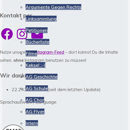
Argumente Gegen Rechts
Kontakt per …
Linksammlung
Facebook
Instagram
E-
Petitionen
Mail
Bücherliste
Nutze unseren
> Instagram-Feed
– dort kannst Du die Inhalte
Filme
sehen,
ohne
Instagram benutzen zu müssen!
Kekse! :-)
Wir danken für
AG Geschichte
AG Schule
22.242 Besuche (seit dem letzten Update)
AG Chor
Sprachauswahl / Language:
AG Flyer
Intern