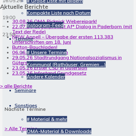
16.05.26
# Große Liste mit Bildern
Aktuelle Berichte
–
Kompakte Liste nach Datum
19:00
30.08.26 OMA Picknick Webereipark!
Instagram-Feed
–
22.07.26 Gegenprotest Af* Dialog in Paderborn (mit
Text der Rede)
23:59
NRW Appell – Übergabe der ersten 113.383
Termine
Unterschriften am 18. Juni
Button-Bauchladen!
06.06.26 CSD in Hameln
# Unsere Termine
29.05.26 Stadtrundgang Nationalsozialismus in
Gütersloh
Kommunal (Rathäuser, Gremien …)
23.05.26 Erster CSD in Gütersloh
23.05.26 Infostand Grundgesetz
Andere Kalender
> alle Berichte
Seminare
Sonstiges
Nächste Termine
# Material & mehr
> Alle Termine ...
OMA-Material & Downloads