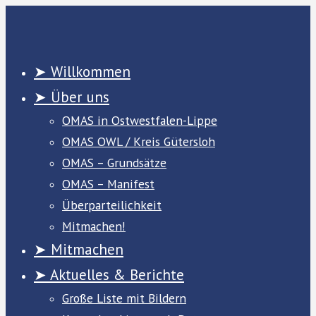
Zum
Inhalt
springen
➤ Willkommen
➤ Über uns
OMAS in Ostwestfalen-Lippe
OMAS OWL / Kreis Gütersloh
OMAS – Grundsätze
OMAS – Manifest
Überparteilichkeit
Mitmachen!
➤ Mitmachen
➤ Aktuelles & Berichte
Große Liste mit Bildern