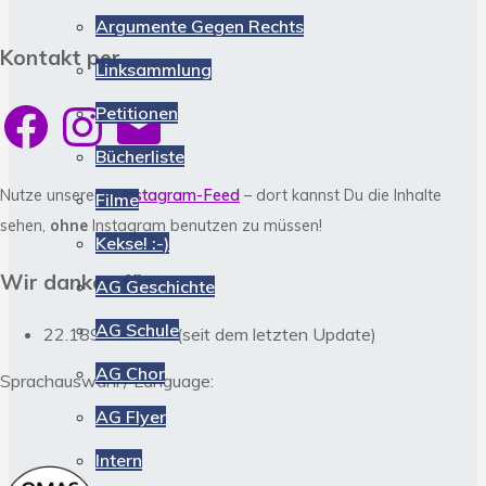
Argumente Gegen Rechts
Kontakt per …
Linksammlung
Facebook
Instagram
E-
Petitionen
Mail
Bücherliste
Nutze unseren
> Instagram-Feed
– dort kannst Du die Inhalte
Filme
sehen,
ohne
Instagram benutzen zu müssen!
Kekse! :-)
Wir danken für
AG Geschichte
AG Schule
22.189 Besuche (seit dem letzten Update)
AG Chor
Sprachauswahl / Language:
AG Flyer
Intern