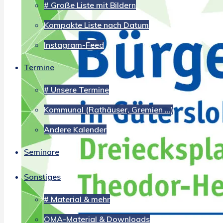
# Große Liste mit Bildern
Kompakte Liste nach Datum
Instagram-Feed
Termine
# Unsere Termine
Kommunal (Rathäuser, Gremien …)
Andere Kalender
Seminare
Sonstiges
# Material & mehr
OMA-Material & Downloads