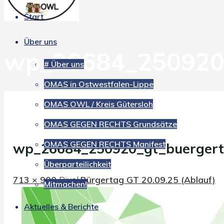
Start
Über uns
wp_26684_250920_
# Über uns
OMAS in Ostwestfalen-Lippe
OMAS OWL / Kreis Gütersloh
OMAS GEGEN RECHTS Grundsätze
OMAS GEGEN RECHTS Manifest
wp_26684_250920_gt_buergert
Überparteilichkeit
Originalgröße
713 × 900
Pixel
Bürgertag GT 20.09.25 (Ablauf)
Mitmachen!
Aktuelles & Berichte