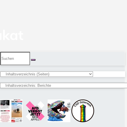
akat
Suchen
nach: