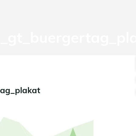
gt_buergertag_pl
ag_plakat