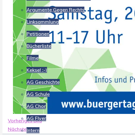
Argumente Gegen Rechts
Linksammlung
Petitionen
Bücherliste
Filme
Kekse! :-)
AG Geschichte
AG Schule
AG Chor
AG Flyer
Vorheriges Bild
Nächstes Bild
Intern