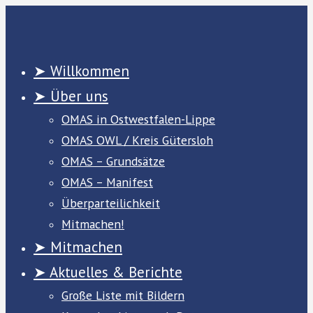
Zum
Inhalt
springen
➤ Willkommen
➤ Über uns
OMAS in Ostwestfalen-Lippe
OMAS OWL / Kreis Gütersloh
OMAS – Grundsätze
OMAS – Manifest
Überparteilichkeit
Mitmachen!
➤ Mitmachen
➤ Aktuelles & Berichte
Große Liste mit Bildern