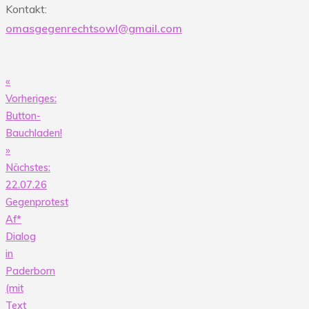
Kontakt:
omasgegenrechtsowl@gmail.com
«
Beitragsnavigation
Vorheriges:
Button-
Bauchladen!
»
Nächstes:
22.07.26
Gegenprotest
Af*
Dialog
in
Paderborn
(mit
Text