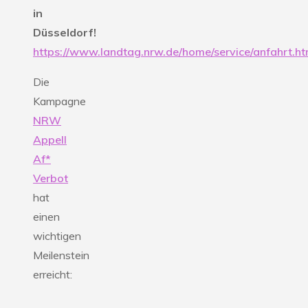
in
Düsseldorf!
https://www.landtag.nrw.de/home/service/anfahrt.ht
Die
Kampagne
NRW
Appell
Af*
Verbot
hat
einen
wichtigen
Meilenstein
erreicht: