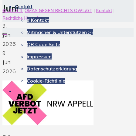
Juni
Kontakt
© 2018 ff.
OMAS GEGEN RECHTS OWL/GT
|
Kontakt
|
Rechtliche Hinweise
# Kontakt
9.
Mitmachen & Unterstützen :-)
Juni
2026
QR Code Seite
9.
Impressum
Juni
Datenschutzerklärung
2026
Cookie-Richtlinie