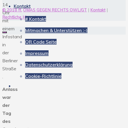
14
Kontakt
© 2018 ff.
OMAS GEGEN RECHTS OWL/GT
|
Kontakt
|
Uhr
Rechtliche Hinweise
# Kontakt
mit
einem
Mitmachen & Unterstützen :-)
Infostand
QR Code Seite
in
der
Impressum
Berliner
Datenschutzerklärung
Straße
Cookie-Richtlinie
.
Anlass
war
der
Tag
des