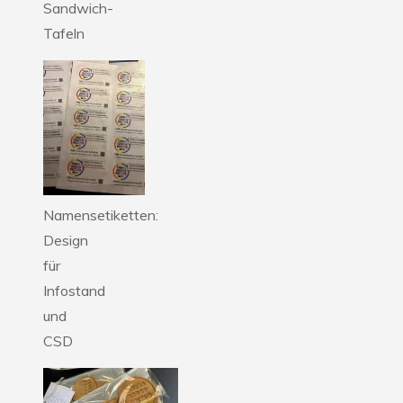
Sandwich-
Tafeln
Namensetiketten:
Design
für
Infostand
und
CSD