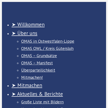
Zum
Inhalt
springen
➤ Willkommen
➤ Über uns
OMAS in Ostwestfalen-Lippe
OMAS OWL / Kreis Gütersloh
OMAS – Grundsätze
OMAS – Manifest
Überparteilichkeit
Mitmachen!
➤ Mitmachen
➤ Aktuelles & Berichte
Große Liste mit Bildern