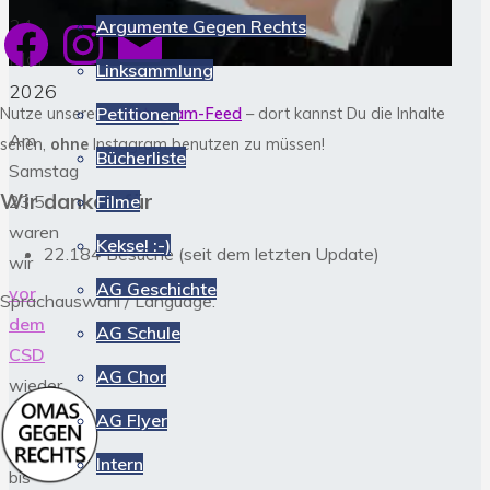
24.
Facebook
Instagram
E-
Argumente Gegen Rechts
Mail
Mai
Linksammlung
2026
Petitionen
Nutze unseren
> Instagram-Feed
– dort kannst Du die Inhalte
Am
sehen,
ohne
Instagram benutzen zu müssen!
Bücherliste
Samstag
Wir danken für
Filme
23.5.
waren
Kekse! :-)
22.184 Besuche (seit dem letzten Update)
wir
AG Geschichte
vor
Sprachauswahl / Language:
dem
AG Schule
CSD
AG Chor
wieder
von
AG Flyer
11
Intern
bis