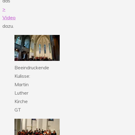
das
>
Video
dazu.
Beeindruckende
Kulisse:
Martin
Luther
Kirche
GT