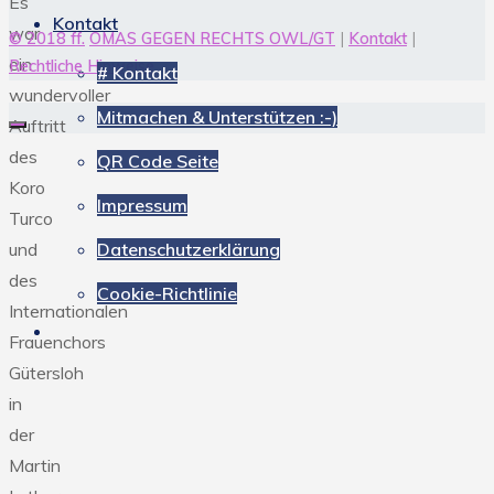
Es
Kontakt
war
© 2018 ff.
OMAS GEGEN RECHTS OWL/GT
|
Kontakt
|
ein
Rechtliche Hinweise
# Kontakt
wundervoller
Mitmachen & Unterstützen :-)
Auftritt
des
QR Code Seite
Koro
Impressum
Turco
Datenschutzerklärung
und
des
Cookie-Richtlinie
Internationalen
Frauenchors
Gütersloh
in
der
Martin