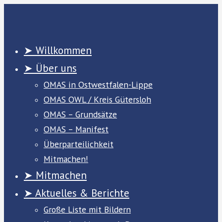
Zum
Inhalt
springen
➤ Willkommen
➤ Über uns
OMAS in Ostwestfalen-Lippe
OMAS OWL / Kreis Gütersloh
OMAS – Grundsätze
OMAS – Manifest
Überparteilichkeit
Mitmachen!
➤ Mitmachen
➤ Aktuelles & Berichte
Große Liste mit Bildern