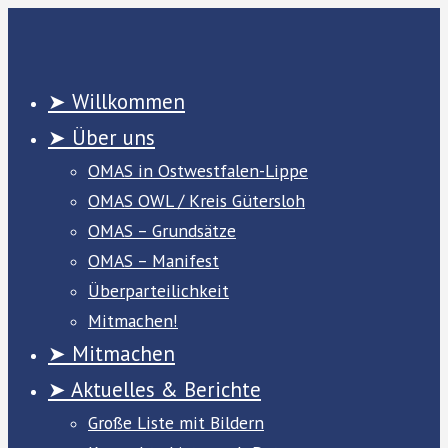
Zum
Inhalt
springen
➤ Willkommen
➤ Über uns
OMAS in Ostwestfalen-Lippe
OMAS OWL / Kreis Gütersloh
OMAS – Grundsätze
OMAS – Manifest
Überparteilichkeit
Mitmachen!
➤ Mitmachen
➤ Aktuelles & Berichte
Große Liste mit Bildern