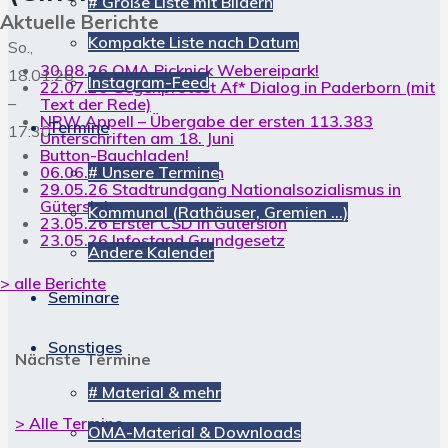
# Große Liste mit Bildern
Aktuelle Berichte
Kompakte Liste nach Datum
So.,
30.08.26 OMA Picknick Webereipark!
18.01.26
Instagram-Feed
22.07.26 Gegenprotest Af* Dialog in Paderborn (mit
–
Text der Rede)
NRW Appell – Übergabe der ersten 113.383
Termine
17:30
Unterschriften am 18. Juni
Button-Bauchladen!
06.06.26 CSD in Hameln
# Unsere Termine
29.05.26 Stadtrundgang Nationalsozialismus in
Gütersloh
Kommunal (Rathäuser, Gremien …)
23.05.26 Erster CSD in Gütersloh
23.05.26 Infostand Grundgesetz
Andere Kalender
> alle Berichte
Seminare
Sonstiges
Nächste Termine
# Material & mehr
> Alle Termine ...
OMA-Material & Downloads