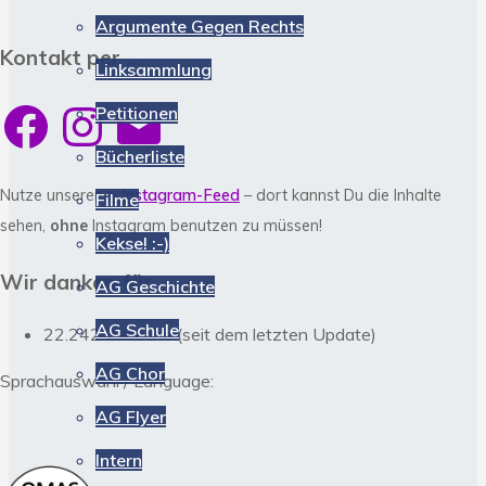
Argumente Gegen Rechts
Kontakt per …
Linksammlung
Facebook
Instagram
E-
Petitionen
Mail
Bücherliste
Nutze unseren
> Instagram-Feed
– dort kannst Du die Inhalte
Filme
sehen,
ohne
Instagram benutzen zu müssen!
Kekse! :-)
Wir danken für
AG Geschichte
AG Schule
22.242 Besuche (seit dem letzten Update)
AG Chor
Sprachauswahl / Language:
AG Flyer
Intern