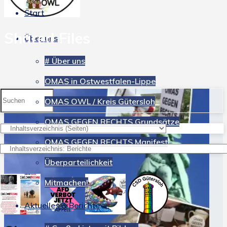
Start
Shared Files
Über uns
# Über uns
OMAS in Ostwestfalen-Lippe
Suchen
OMAS OWL / Kreis Gütersloh
nach:
OMAS GEGEN RECHTS Grundsätze
OMAS GEGEN RECHTS Manifest
Überparteilichkeit
Mitmachen!
Aktuelles & Berichte