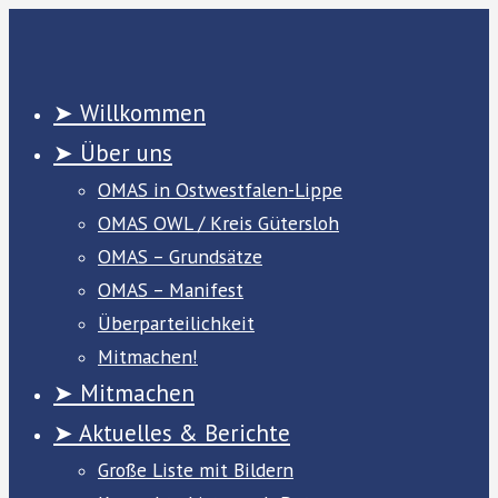
Zum
Inhalt
springen
➤ Willkommen
➤ Über uns
OMAS in Ostwestfalen-Lippe
OMAS OWL / Kreis Gütersloh
OMAS – Grundsätze
OMAS – Manifest
Überparteilichkeit
Mitmachen!
➤ Mitmachen
➤ Aktuelles & Berichte
Große Liste mit Bildern