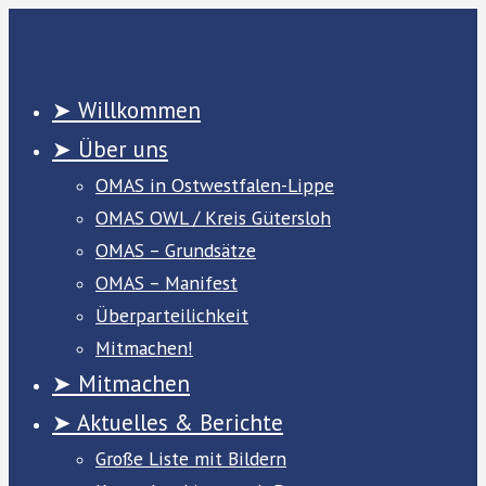
Zum
Inhalt
springen
➤ Willkommen
➤ Über uns
OMAS in Ostwestfalen-Lippe
OMAS OWL / Kreis Gütersloh
OMAS – Grundsätze
OMAS – Manifest
Überparteilichkeit
Mitmachen!
➤ Mitmachen
➤ Aktuelles & Berichte
Große Liste mit Bildern